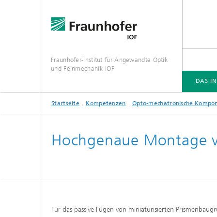
Fraunhofer-Institut für Angewandte Optik
und Feinmechanik IOF
DAS IN
Startseite
Kompetenzen
Opto-mechatronische Kompo
DAS INSTITUT
KOMPETENZEN
VERANSTALTUNGEN
PUBLIKATIONEN
Hochgenaue Montage v
Für das passive Fügen von miniaturisierten Prismenbaug