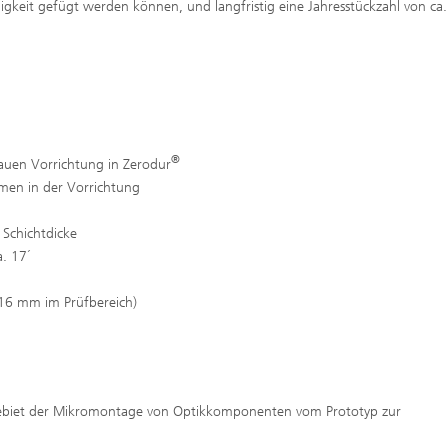
gkeit gefügt werden können, und langfristig eine Jahresstückzahl von ca
®
auen Vorrichtung in Zerodur
smen in der Vorrichtung
 Schichtdicke
. 17´
016 mm im Prüfbereich)
Gebiet der Mikromontage von Optikkomponenten vom Prototyp zur