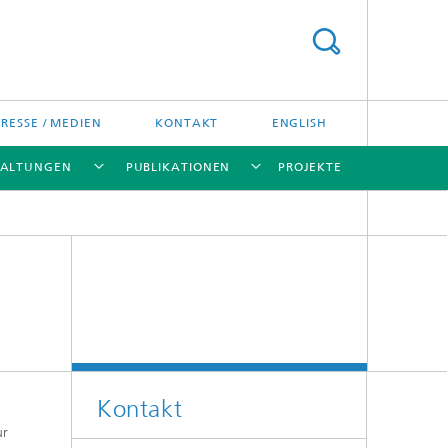
PRESSE / MEDIEN
KONTAKT
ENGLISH
TALTUNGEN
PUBLIKATIONEN
PROJEKTE
[X]
[X]
[X]
[X]
Kontakt
ur