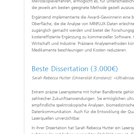
Mikroskopieverfahren, ermöglicht es, für unterschiedlic
die jeweils am besten geeignete Methode gezielt auszuw
Ergänzend implementierte die Award-Gewinnerin eine be
Oberfläche, die die Analyse von MINFLUX-Daten erleichtert
zugänglich gemacht werden und bietet der Forschungsg
kosteneffiziente Ergänzung zu kommerzieller Software. G
Wirtschaft und Industrie: Präzisere Analysemethoden k
Medikamente beschleunigen und Kosten reduzieren.
Beste Dissertation (3.000€)
Sarah Rebecca Hutter (Universität Konstanz): »Ultrabr
Extrem präzise Lasersysteme mit hoher Bandbreite gehör
zahlreicher Zukunftsanwendungen. Sie ermöglichen ultr
empfindliche spektroskopische Analysen, biomedizinisch
Datenkommunikation. Auch für die Entwicklung der Qua
Laserquellen unverzichtbar.
In ihrer Dissertation hat Sarah Rebecca Hutter ein Lasers