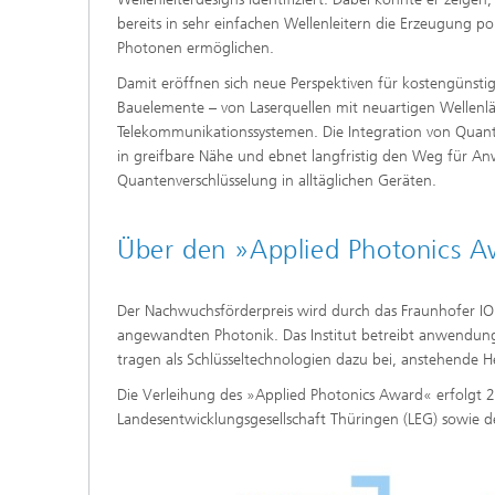
bereits in sehr einfachen Wellenleitern die Erzeugung po
Photonen ermöglichen.
Damit eröffnen sich neue Perspektiven für kostengünsti
Bauelemente – von Laserquellen mit neuartigen Wellenlä
Telekommunikationssystemen. Die Integration von Quant
in greifbare Nähe und ebnet langfristig den Weg für 
Quantenverschlüsselung in alltäglichen Geräten.
Über den »Applied Photonics 
Der Nachwuchsförderpreis wird durch das Fraunhofer IO
angewandten Photonik. Das Institut betreibt anwendungs
tragen als Schlüsseltechnologien dazu bei, anstehende He
Die Verleihung des »Applied Photonics Award« erfolgt 2
Landesentwicklungsgesellschaft Thüringen (LEG) sowie