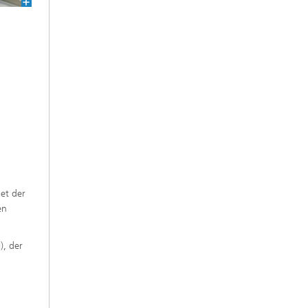
et der
en
), der