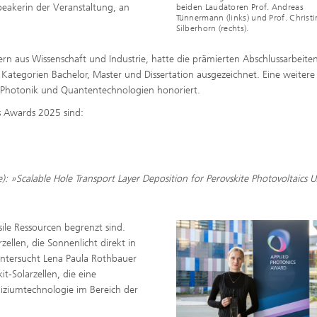
peakerin der Veranstaltung, an
beiden Laudatoren Prof. Andreas
Tünnermann (links) und Prof. Christi
Silberhorn (rechts).
ern aus Wissenschaft und Industrie, hatte die prämierten Abschlussarbeite
Kategorien Bachelor, Master und Dissertation ausgezeichnet. Eine weitere
 Photonik und Quantentechnologien honoriert.
 Awards 2025 sind:
): »Scalable Hole Transport Layer Deposition for Perovskite Photovoltaics U
ile Ressourcen begrenzt sind.
zellen, die Sonnenlicht direkt in
 untersucht Lena Paula Rothbauer
it-Solarzellen, die eine
liziumtechnologie im Bereich der