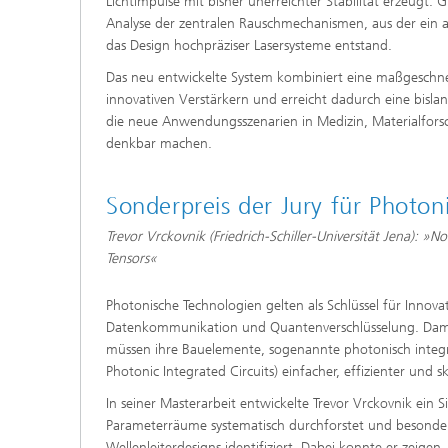
Lichtimpulse mit bisher unerreichter Stabilität erzeugt.
Analyse der zentralen Rauschmechanismen, aus der ein a
das Design hochpräziser Lasersysteme entstand.
Das neu entwickelte System kombiniert eine maßgeschnei
innovativen Verstärkern und erreicht dadurch eine bislan
die neue Anwendungsszenarien in Medizin, Materialfo
denkbar machen.
Sonderpreis der Jury für Photo
Trevor Vrckovnik (Friedrich-Schiller-Universität Jena): »
Tensors«
Photonische Technologien gelten als Schlüssel für Innova
Datenkommunikation und Quantenverschlüsselung. Dami
müssen ihre Bauelemente, sogenannte photonisch integri
Photonic Integrated Circuits) einfacher, effizienter und sk
In seiner Masterarbeit entwickelte Trevor Vrckovnik ein 
Parameterräume systematisch durchforstet und besonder
Wellenleiterdesigns identifiziert. Dabei konnte er zeige