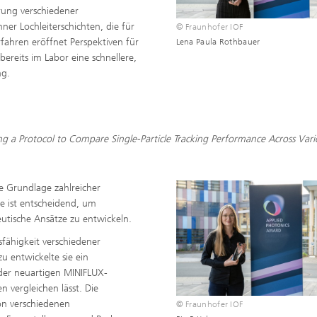
rung verschiedener
r Lochleiterschichten, die für
© Fraunhofer IOF
rfahren eröffnet Perspektiven für
Lena Paula Rothbauer
ereits im Labor eine schnellere,
ng.
oping a Protocol to Compare Single-Particle Tracking Performance Across Var
e Grundlage zahlreicher
ge ist entscheidend, um
utische Ansätze zu entwickeln.
gsfähigkeit verschiedener
u entwickelte sie ein
 der neuartigen MINIFLUX-
n vergleichen lässt. Die
on verschiedenen
© Fraunhofer IOF