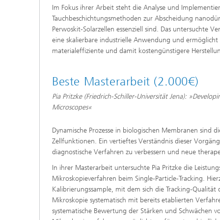
Im Fokus ihrer Arbeit steht die Analyse und Implementie
Tauchbeschichtungsmethoden zur Abscheidung nanodünne
Perwoskit-Solarzellen essenziell sind. Das untersuchte Ve
eine skalierbare industrielle Anwendung und ermöglicht b
materialeffiziente und damit kostengünstigere Herstellu
Beste Masterarbeit (2.000€)
Pia Pritzke (Friedrich-Schiller-Universität Jena): »Devel
Microscopes«
Dynamische Prozesse in biologischen Membranen sind di
Zellfunktionen. Ein vertieftes Verständnis dieser Vorgän
diagnostische Verfahren zu verbessern und neue therape
In ihrer Masterarbeit untersuchte Pia Pritzke die Leistun
Mikroskopieverfahren beim Single-Particle-Tracking. Hierz
Kalibrierungssample, mit dem sich die Tracking-Qualität
Mikroskopie systematisch mit bereits etablierten Verfahre
systematische Bewertung der Stärken und Schwächen v