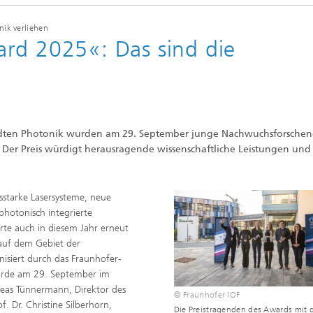
nik verliehen
rd 2025«: Das sind die
ndten Photonik wurden am 29. September junge Nachwuchsforschen
Der Preis würdigt herausragende wissenschaftliche Leistungen und
sstarke Lasersysteme, neue
hotonisch integrierte
te auch in diesem Jahr erneut
auf dem Gebiet der
siert durch das Fraunhofer-
urde am 29. September im
reas Tünnermann, Direktor des
© Fraunhofer IOF
. Dr. Christine Silberhorn,
Die Preistragenden des Awards mit 