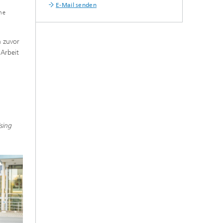
E-Mail senden
ne
n zuvor
 Arbeit
sing