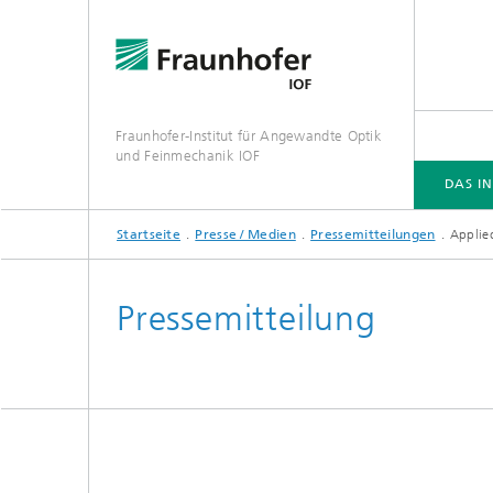
Fraunhofer-Institut für Angewandte Optik
und Feinmechanik IOF
DAS IN
Startseite
Presse / Medien
Pressemitteilungen
Applie
DAS INSTITUT
KOMPETENZEN
VERANSTALTUNGEN
PUBLIKATIONEN
Pressemitteilung