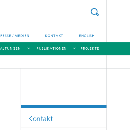
PRESSE / MEDIEN
KONTAKT
ENGLISH
TALTUNGEN
PUBLIKATIONEN
PROJEKTE
[X]
[X]
[X]
[X]
Kontakt