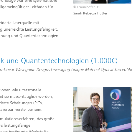
 Grundlage war eine systematische
llgemeingültiger Leitfaden für
© Fraunhofer IOF
Sarah Rebecca Hutter
derte Laserquelle mit
g unerreichte Leistungsfähigkeit,
rschung und Quantentechnologien
nik und Quantentechnologien (1.000€)
Non-Linear Waveguide Designs Leveraging Unique Material Optical Susceptibil
tionen wie ultraschnelle
t sie massentauglich werden,
erte Schaltungen (PICs,
alierbar herstellbar sein.
Simulationsverfahren, das große
s leistungsfähige
n, dass bestimmte Werkstoffe