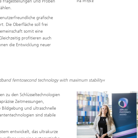
he Fragestellungen und Proben
Pia Pritzke
ählen.
nutzerfreundliche grafische
. Die Oberfläche soll frei
emeinschaft somit eine
leichzeitig profitieren auch
önnen die Entwicklung neuer
oadband femtosecond technology with maximum stability«
en zu den Schlüsseltechnologien
apräzise Zeitmessungen,
e Bildgebung und ultraschnelle
ntentechnologien sind stabile
ystem entwickelt, das ultrakurze