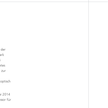
 der
ark
i
etes
 zur
 optisch
ai 2014
ssor für