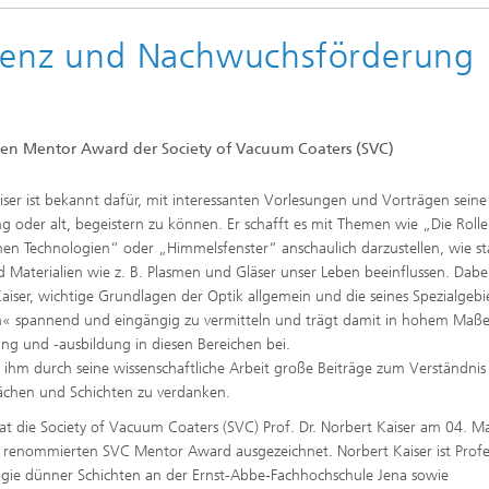
llenz und Nachwuchsförderung
 den Mentor Award der Society of Vacuum Coaters (SVC)
aiser ist bekannt dafür, mit interessanten Vorlesungen und Vorträgen seine
ng oder alt, begeistern zu können. Er schafft es mit Themen wie „Die Rolle
hen Technologien“ oder „Himmelsfenster“ anschaulich darzustellen, wie st
d Materialien wie z. B. Plasmen und Gläser unser Leben beeinflussen. Dabe
Kaiser, wichtige Grundlagen der Optik allgemein und die seines Spezialgebi
n« spannend und eingängig zu vermitteln und trägt damit in hohem Maße
 und -ausbildung in diesen Bereichen bei.
 ihm durch seine wissenschaftliche Arbeit große Beiträge zum Verständnis
lächen und Schichten zu verdanken.
hat die Society of Vacuum Coaters (SVC) Prof. Dr. Norbert Kaiser am 04. M
 renommierten SVC Mentor Award ausgezeichnet. Norbert Kaiser ist Profe
ogie dünner Schichten an der Ernst-Abbe-Fachhochschule Jena sowie