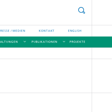
PRESSE / MEDIEN
KONTAKT
ENGLISH
TALTUNGEN
PUBLIKATIONEN
PROJEKTE
[X]
[X]
[X]
[X]