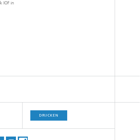
k IOF in
DRUCKEN