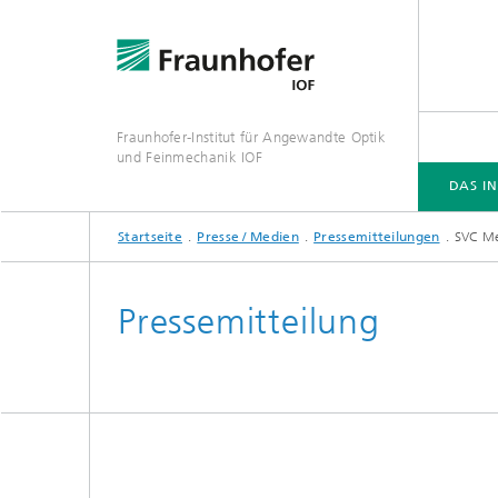
Fraunhofer-Institut für Angewandte Optik
und Feinmechanik IOF
DAS IN
Startseite
Presse / Medien
Pressemitteilungen
SVC Me
DAS INSTITUT
KOMPETENZEN
VERANSTALTUNGEN
PUBLIKATIONEN
Pressemitteilung