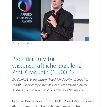
© Fraunhofer IOF
Preis der Jury für
wissenschaftliche Exzellenz,
Post-Graduate (1.500 €)
Dr. Daniel Werdehausen (Friedrich-Schiller-Universität
Jena): »Nanocomposites as Next-Generation Optical
Materials: Fundamental Properties and Potential«
In seiner Dissertation untersucht Dr. Daniel Werdehausen
die fundamentalen Eigenschaften von optischen