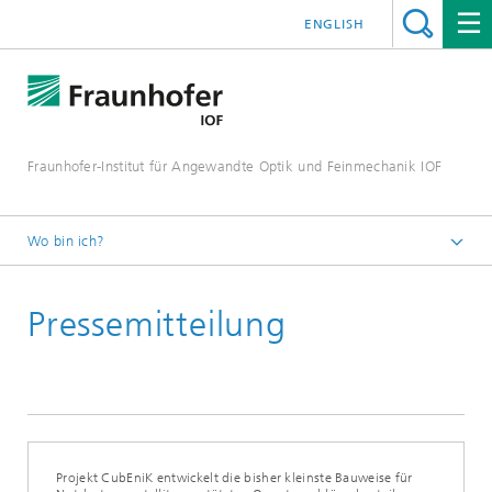
ENGLISH
Fraunhofer-Institut für Angewandte Optik und Feinmechanik IOF
Wo bin ich?
Startseite
Pressemitteilung
Presse / Medien
Pressemitteilungen
Projekt CubEniK entwickelt die bisher kleinste Bauweise für