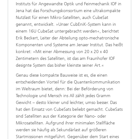
Instituts für Angewandte Optik und Feinmechanik IOF in
Jena hat das Forschungskonsortium eine ultrakompakte
Nutzlast für einen Mikro-Satelliten, auch CubeSat
genannt, entwickelt. »Unser CubEniK-System kann in
einem 16U CubeSat untergebracht werden«, berichtet
Erik Beckert, Leiter der Abteilung opto-mechatronische
Komponenten und Systeme am Jenaer Institut. Das heißt
konkret: »Mit einer Abmessung von 20 x 20 x 40
Zentimetern des Satelliten, ist das am Fraunhofer IOF
designte System das bisher kleinste seiner Art.«
Genau diese kompakte Bauweise ist es, die einen
entscheidenden Vorteil für die Quantenkommunikation
im Weltraum bietet, denn: Bei der Beförderung von
Technologie und Mensch ins All zählt jedes Gramm
Gewicht – desto kleiner und leichter, umso besser. Das
hat den Einsatz von CubeSats beliebt gemacht. CubeSats
sind Satelliten aus der Kategorie der Nano- oder
Mikrosatelliten. Aufgrund ihrer minimalen Stellfläche
werden sie häufig als Sekundärlast auf größeren
Startmissionen mitgeführt. Gegenüber dem Start eines