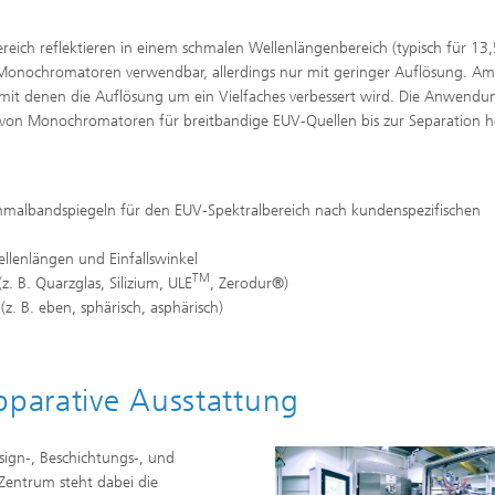
reich reflektieren in einem schmalen Wellenlängenbereich (typisch für 13
onochromatoren verwendbar, allerdings nur mit geringer Auflösung. Am
 mit denen die Auflösung um ein Vielfaches verbessert wird. Die Anwend
n von Monochromatoren für breitbandige EUV-Quellen bis zur Separation 
chmalbandspiegeln für den EUV-Spektralbereich nach kundenspezifischen
llenlängen und Einfallswinkel
TM
z. B. Quarzglas, Silizium, ULE
, Zerodur®)
z. B. eben, sphärisch, asphärisch)
pparative Ausstattung
sign-, Beschichtungs-, und
 Zentrum steht dabei die