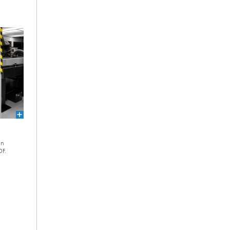
en
OF.