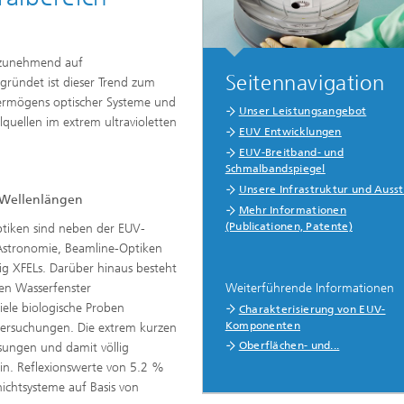
n zunehmend auf
Seitennavigation
ründet ist dieser Trend zum
ermögens optischer Systeme und
Unser Leistungsangebot
lquellen im extrem ultravioletten
EUV Entwicklungen
EUV-Breitband- und
Schmalbandspiegel
Unsere Infrastruktur und Auss
 Wellenlängen
Mehr Informationen
(Publicationen, Patente)
iken sind neben der EUV-
Astronomie, Beamline-Optiken
ig XFELs. Darüber hinaus besteht
Weiterführende Informationen
en Wasserfenster
iele biologische Proben
Charakterisierung von EUV-
Komponenten
tersuchungen. Die extrem kurzen
Oberflächen- und...
sungen und damit völlig
in. Reflexionswerte von 5.2 %
chtsysteme auf Basis von