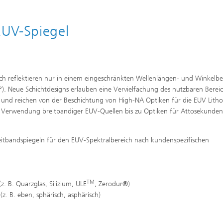
EUV-Spiegel
ich reflektieren nur in einem eingeschränkten Wellenlängen- und Winkelbe
 Neue Schichtdesigns erlauben eine Vervielfachung des nutzbaren Bereic
 und reichen von der Beschichtung von High-NA Optiken für die EUV Litho
bei Verwendung breitbandiger EUV-Quellen bis zu Optiken für Attosekunden
eitbandspiegeln für den EUV-Spektralbereich nach kundenspezifischen
TM
z. B. Quarzglas, Silizium, ULE
, Zerodur®)
(z. B. eben, sphärisch, asphärisch)