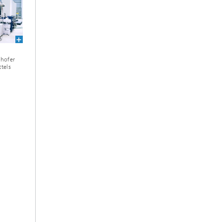
nhofer
ttels