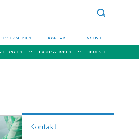
PRESSE / MEDIEN
KONTAKT
ENGLISH
TALTUNGEN
PUBLIKATIONEN
PROJEKTE
[X]
[X]
[X]
[X]
Kontakt