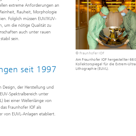
tellen extreme Anforderungen an
Reinheit, Rauheit, Morphologie
en. Folglich müssen EUV/XUV-
n, um die nötige Qualität zu
nschaften auch unter rauen
abil sein.
© Fraunhofer IOF
Am Fraunhofer IOF hergestellter 6
Kollektorspiegel für die Extrem-Ultra
ngen seit 1997
Lithographie (EUVL).
 Design, der Herstellung und
 EUV-Spektralbereich unter
) bei einer Wellenlänge von
das Fraunhofer IOF als
ter von EUVL-Anlagen etabliert.