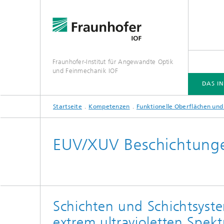
Fraunhofer-Institut für Angewandte Optik
und Feinmechanik IOF
DAS IN
Startseite
Kompetenzen
Funktionelle Ober­flächen und
DAS INSTITUT
KOMPETENZEN
VERANSTALTUNGEN
PUBLIKATIONEN
EUV/XUV Beschichtung
Schichten und Schichtsyst
extrem ultravioletten Spekt