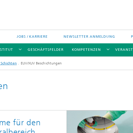
JOBS / KARRIERE
NEWSLETTER ANMELDUNG
STITUT
GESCHÄFTSFELDER
KOMPETENZEN
VERANS
 Schichten
EUV/XUV Beschichtungen
en
eme für den
ralbereich