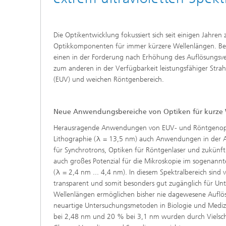
Die Optikentwicklung fokussiert sich seit einigen Jahre
Optikkomponenten für immer kürzere Wellenlängen. Beg
einen in der Forderung nach Erhöhung des Auflösungsv
zum anderen in der Verfügbarkeit leistungsfähiger Strah
(EUV) und weichen Röntgenbereich.
Neue Anwendungsbereiche von Optiken für kurze
Herausragende Anwendungen von EUV- und Röntgenopt
Lithographie (λ = 13,5 nm) auch Anwendungen in der 
für Synchrotrons, Optiken für Röntgenlaser und zukünft
auch großes Potenzial für die Mikroskopie im sogenannt
(λ = 2,4 nm ... 4,4 nm). In diesem Spektralbereich sind v
transparent und somit besonders gut zugänglich für Un
Wellenlängen ermöglichen bisher nie dagewesene Auflö
neuartige Untersuchungsmetoden in Biologie und Mediz
bei 2,48 nm und 20 % bei 3,1 nm wurden durch Vielschi