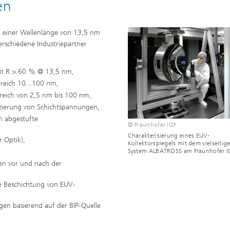
en
i einer Wellenlänge von 13,5 nm
erschiedene Industriepartner
mit R > 60 % @ 13,5 nm,
reich 10...100 nm,
ereich von 2,5 nm bis 100 nm,
zierung von Schichtspannungen,
h abgestufte
© Fraunhofer IOF
Charakterisierung eines EUV-
 Optik),
Kollektorspiegels mit dem vielseitig
System ALBATROSS am Fraunhofer I
n vor und nach der
le Beschichtung von EUV-
en basierend auf der BIP-Quelle