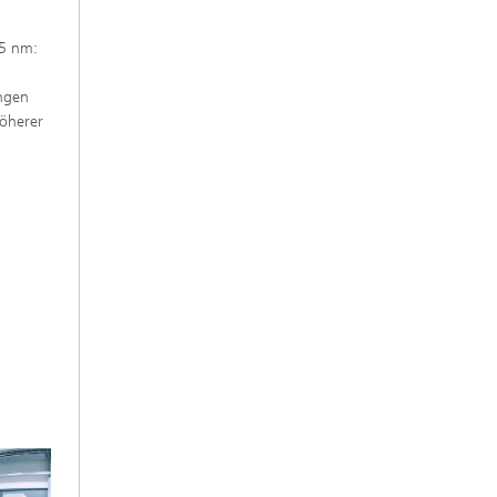
,5 nm:
ungen
höherer