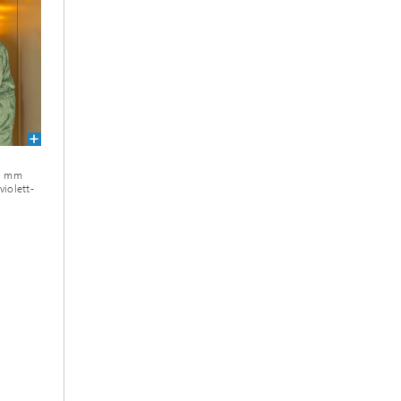
60 mm
violett-