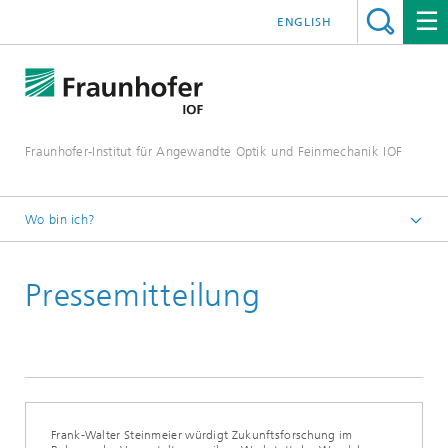
ENGLISH
Fraunhofer-Institut für Angewandte Optik und Feinmechanik IOF
Wo bin ich?
Startseite
Pressemitteilung
Presse / Medien
Pressemitteilungen
Frank-Walter Steinmeier würdigt Zukunftsforschung im