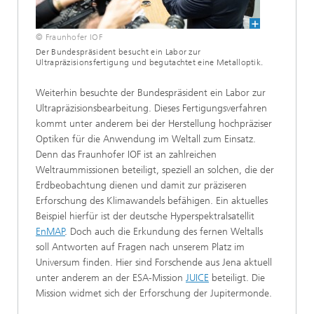
© Fraunhofer IOF
Der Bundespräsident besucht ein Labor zur
Ultrapräzisionsfertigung und begutachtet eine Metalloptik.
Weiterhin besuchte der Bundespräsident ein Labor zur
Ultrapräzisionsbearbeitung. Dieses Fertigungsverfahren
kommt unter anderem bei der Herstellung hochpräziser
Optiken für die Anwendung im Weltall zum Einsatz.
Denn das Fraunhofer IOF ist an zahlreichen
Weltraummissionen beteiligt, speziell an solchen, die der
Erdbeobachtung dienen und damit zur präziseren
Erforschung des Klimawandels befähigen. Ein aktuelles
Beispiel hierfür ist der deutsche Hyperspektralsatellit
EnMAP
. Doch auch die Erkundung des fernen Weltalls
soll Antworten auf Fragen nach unserem Platz im
Universum finden. Hier sind Forschende aus Jena aktuell
unter anderem an der ESA-Mission
JUICE
beteiligt. Die
Mission widmet sich der Erforschung der Jupitermonde.