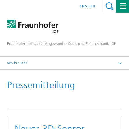
ENGLISH
Fraunhofer-Institut für Angewandte Optik und Feinmechanik IOF
Wo bin ich?
Startseite
Pressemitteilung
Presse / Medien
Pressemitteilungen
Neuer 3D-Sensor